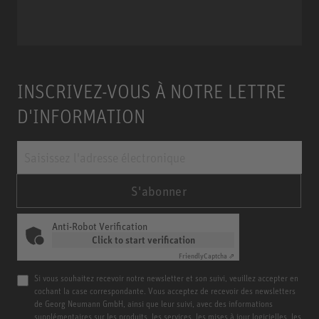
Miniature Clip Mic System MCM
INSCRIVEZ-VOUS À NOTRE LETTRE
D'INFORMATION
S'abonner
Anti-Robot Verification
Click to start verification
Friendly
Captcha ⇗
Si vous souhaitez recevoir notre newsletter et son suivi, veuillez accepter en
cochant la case correspondante. Vous acceptez de recevoir des newsletters
de Georg Neumann GmbH, ainsi que leur suivi, avec des informations
supplémentaires sur les produits, les services, les mises à jour logicielles, les