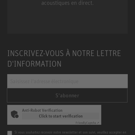
acoustiques en direct.
Miniature Clip Mic System MCM
INSCRIVEZ-VOUS À NOTRE LETTRE
D'INFORMATION
S'abonner
Anti-Robot Verification
Click to start verification
Friendly
Captcha ⇗
Si vous souhaitez recevoir notre newsletter et son suivi, veuillez accepter en