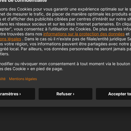
KH 120 II
Le célèbre moniteur de studio de
Neumann passe un nouveau cap avec
des basses plus profondes, une
résolution plus élevée et une
m MCM
alimentation DSP.
KH 120 II