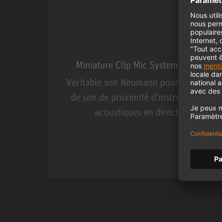
Miniature Clip Mic System MCM
Véritable son Neumann pour la prise
de son de proximité d'instruments
acoustiques en direct.
Miniature Clip Mic Syste