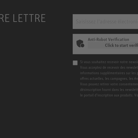
RE LETTRE
Anti-Robot Verification
Click to start verif
Si vous souhaitez recevoir notre newsl
Vous acceptez de recevoir des newslet
informations supplémentaires sur les pro
offres actuelles, les campagnes, les é
Vous pouvez retirer votre consentement
désinscription fourni dans les newslet
le portail d’inscription aux produits. 