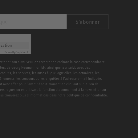
S'abonner
ication
Friendly
Captcha ⇗
etter et son suivi, veuillez accepter en cochant la case correspondante.
ters de Georg Neumann GmbH, ainsi que leur suivi, avec des
duits, les services, les mises à jour logicielles, les actualités, les
vénements, les concours ou les enquêtes à l’adresse e-mail indiquée.
 avec effet pour l’avenir à tout moment en cliquant sur le lien de
ters reçues ou en utilisant la fonction d’abonnement à la newsletter sur
Vous trouverez plus d’informations dans
notre politique de confidentialité
.