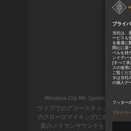
Miniature Clip Mic System MCM
ライブでのアコースティック楽器
のクローズマイキングに適した、
真のノイマンサウンドを実現。