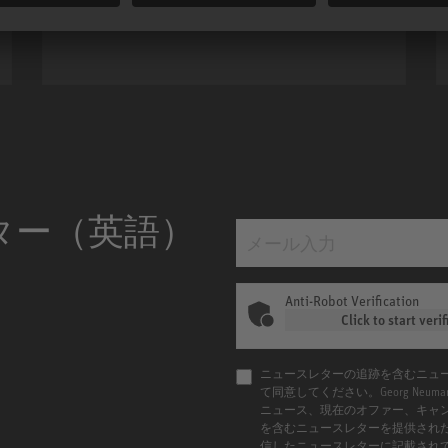
ベルに引き上げられました。
m MCM
KH 120 II
ター（英語）
Anti-Robot Verification
Click to start verif
ニュースレターの追跡を含むニュ
て同意してください。Georg Ne
ニュース、現在のオファー、キャ
を含むニュースレターを提供され
信したニュースレターに記載され