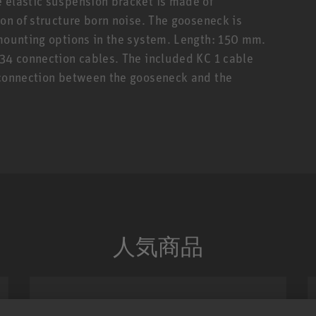
 elastic suspension bracket is made of
ion of structure born noise. The gooseneck is
 mounting options in the system. Length: 150 mm.
 34 connection cables. The included KC 1 cable
e connection between the gooseneck and the
人気商品