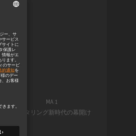
MA 1
モニタリング新時代の幕開け
モ
MA 1