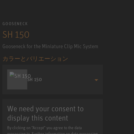
GOOSENECK
SH 150
Gooseneck for the Miniature Clip Mic System
カラーとバリエーション
SH 150
We need your consent to
display this content
By clicking on "Accept" you agree to the data
processing to. Further information on data processing