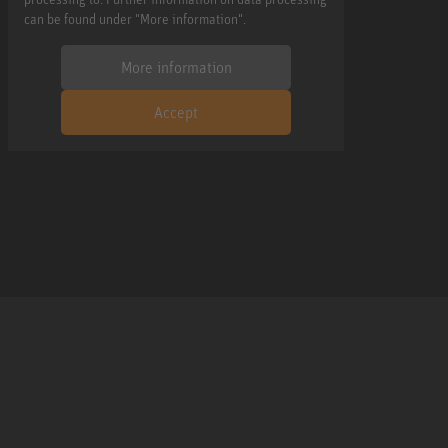
can be found under "More information".
More information
Accept