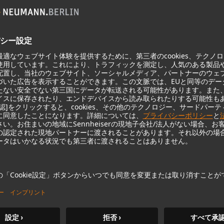
KH 120 II
Neumannの定評あるスタジオモニ
ターは、より深い低音域、より高
い解像度、DSPパワーで新たなレ