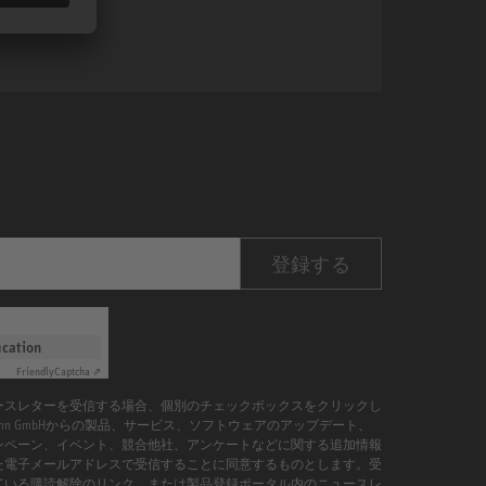
登録する
ication
Friendly
Captcha ⇗
ースレターを受信する場合、個別のチェックボックスをクリックし
umann GmbHからの製品、サービス、ソフトウェアのアップデート、
ンペーン、イベント、競合他社、アンケートなどに関する追加情報
た電子メールアドレスで受信することに同意するものとします。受
ている購読解除のリンク、または製品登録ポータル内のニュースレ