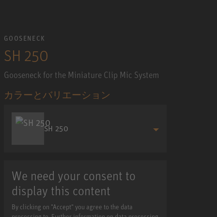
GOOSENECK
SH 250
Gooseneck for the Miniature Clip Mic System
カラーとバリエーション
SH 250
We need your consent to
display this content
By clicking on "Accept" you agree to the data
processing to. Further information on data processing