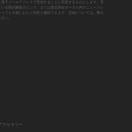
た電子メールアドレスで受信することに同意するものとします。受
ている購読解除のリンク、または製品登録ポータル内のニュースレ
いつでも今後にわたり同意を撤回できます。詳細については、弊社
ださい。
アクセサリー