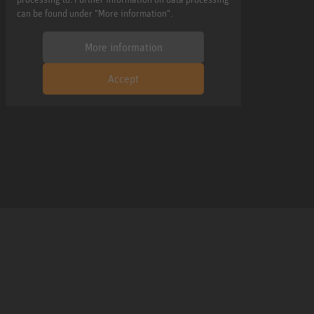
can be found under "More information".
More information
Accept