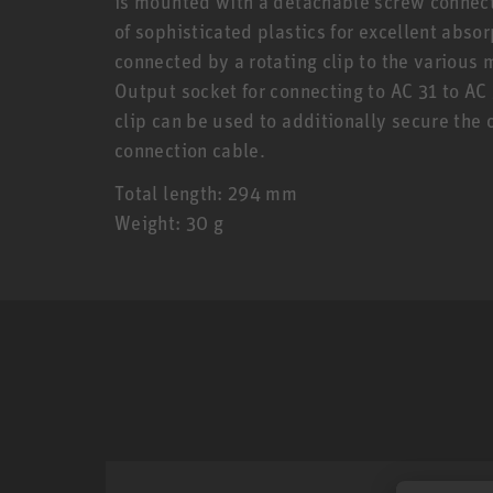
is mounted with a detachable screw connect
of sophisticated plastics for excellent abso
connected by a rotating clip to the various
Output socket for connecting to AC 31 to AC
clip can be used to additionally secure th
connection cable.
Total length: 294 mm
Weight: 30 g