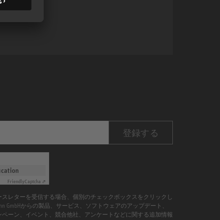
登録する
ication
Friendly
Captcha ⇗
ースレターを受信する場合、個別のチェックボックスをクリックし
umann GmbHからの製品、サービス、ソフトウェアのアップデート、
ンペーン、イベント、競合他社、アンケートなどに関する追加情報