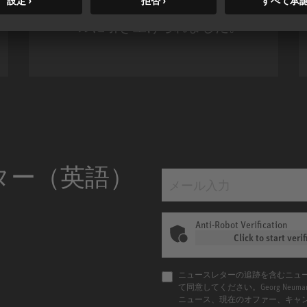
い解像度、DSPパワーで新たなレ
ベルに引き上げられました。
m MCM
KH 120 II
ター（英語）
Anti-Robot Verification
Click to start verif
ニュースレターの追跡を含むニュ
て同意してください。Georg Ne
ニュース、現在のオファー、キャ