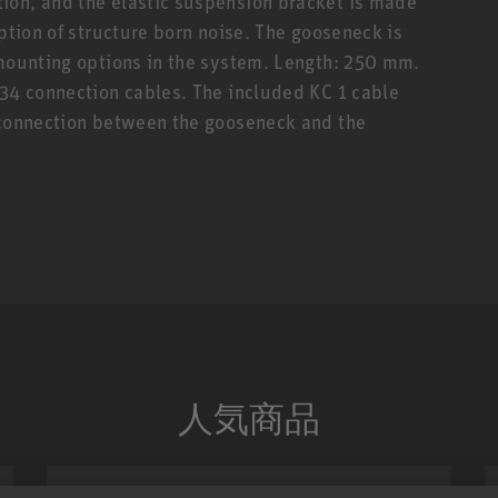
ion, and the elastic suspension bracket is made
rption of structure born noise. The gooseneck is
 mounting options in the system. Length: 250 mm.
 34 connection cables. The included KC 1 cable
e connection between the gooseneck and the
人気商品