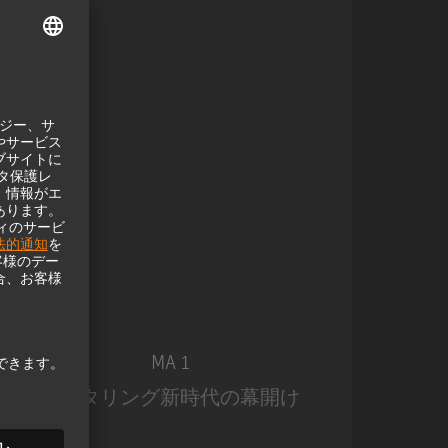
MA 1
モニタリング新時代の幕開け
モ
MA 1