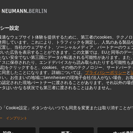
KH 120 II
Neumannの定評あるスタジオモニ
ターは、より深い低音域、より高