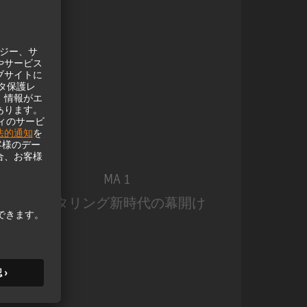
MA 1
モニタリング新時代の幕開け
モ
MA 1