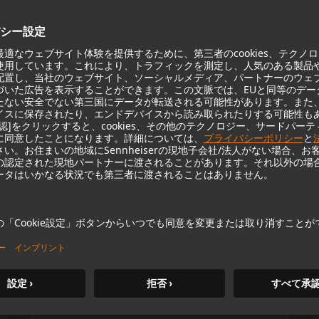
KH 120 II
Neumannの定評あるスタジオモニ
ターは、より深い低音域、より高
い解像度、DSPパワーで新たなレ
ベルに引き上げられました。
m MCM
KH 120 II