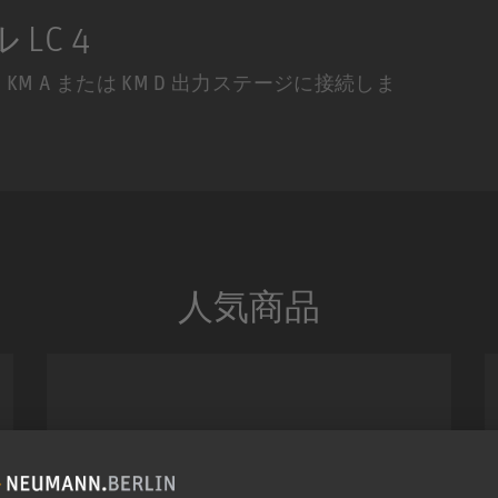
LC 4
を KM A または KM D 出力ステージに接続しま
人気商品