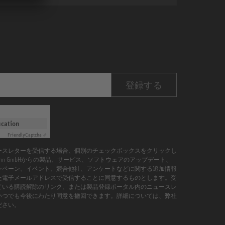
登録する
ication
Friendly
Captcha ⇗
ースレターを受信する場合、個別のチェックボックスをクリックし
umann GmbHからの製品、サービス、ソフトウェアのアップデート、
ンペーン、イベント、競合他社、アンケートなどに関する追加情報
た電子メールアドレスで受信することに同意するものとします。受
ている購読解除のリンク、または製品登録ポータル内のニュースレ
いつでも今後にわたり同意を撤回できます。詳細については、弊社
ださい。