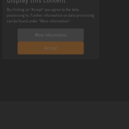
By clicking on "Accept" you agree to the data
processing to. Further information on data processing
can be found under "More information".
More information
Accept