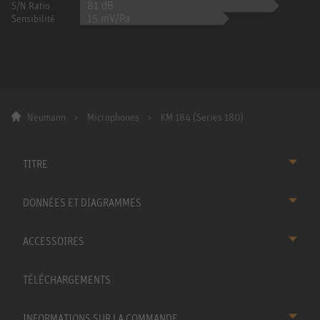
81 dB
S/N Ratio
15 mV/Pa
Sensibilité
Neumann
Microphones
KM 184 (Series 180)
TITRE
DONNÉES ET DIAGRAMMES
ACCESSOIRES
TÉLÉCHARGEMENTS
INFORMATIONS SUR LA COMMANDE