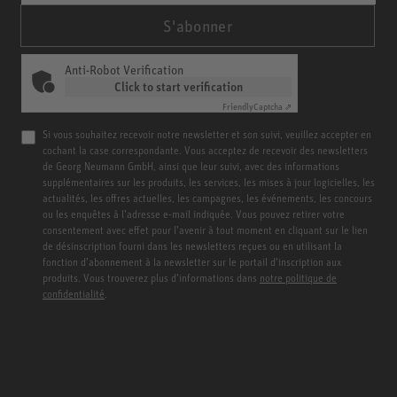
S'abonner
Anti-Robot Verification
Click to start verification
Friendly
Captcha ⇗
Si vous souhaitez recevoir notre newsletter et son suivi, veuillez accepter en
cochant la case correspondante. Vous acceptez de recevoir des newsletters
de Georg Neumann GmbH, ainsi que leur suivi, avec des informations
supplémentaires sur les produits, les services, les mises à jour logicielles, les
actualités, les offres actuelles, les campagnes, les événements, les concours
ou les enquêtes à l’adresse e-mail indiquée. Vous pouvez retirer votre
consentement avec effet pour l’avenir à tout moment en cliquant sur le lien
de désinscription fourni dans les newsletters reçues ou en utilisant la
fonction d’abonnement à la newsletter sur le portail d’inscription aux
produits. Vous trouverez plus d’informations dans
notre politique de
confidentialité
.