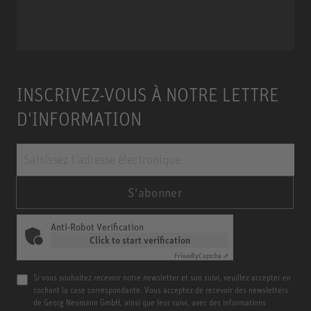
Miniature Clip Mic System MCM
INSCRIVEZ-VOUS À NOTRE LETTRE
D'INFORMATION
S'abonner
Anti-Robot Verification
Click to start verification
Friendly
Captcha ⇗
Si vous souhaitez recevoir notre newsletter et son suivi, veuillez accepter en
cochant la case correspondante. Vous acceptez de recevoir des newsletters
de Georg Neumann GmbH, ainsi que leur suivi, avec des informations