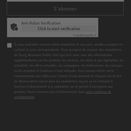
S'abonner
Anti-Robot Verification
Click to start verification
Friendly
Captcha ⇗
Si vous souhaitez recevoir notre newsletter et son suivi, veuillez accepter en
cochant la case correspondante. Vous acceptez de recevoir des newsletters
de Georg Neumann GmbH, ainsi que leur suivi, avec des informations
supplémentaires sur les produits, les services, les mises à jour logicielles, les
actualités, les offres actuelles, les campagnes, les événements, les concours
ou les enquêtes à l’adresse e-mail indiquée. Vous pouvez retirer votre
consentement avec effet pour l’avenir à tout moment en cliquant sur le lien
de désinscription fourni dans les newsletters reçues ou en utilisant la
fonction d’abonnement à la newsletter sur le portail d’inscription aux
produits. Vous trouverez plus d’informations dans
notre politique de
confidentialité
.